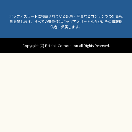
ポップアスリートに掲載されている記事・写真などコンテンツの無断転
載を禁じます。すべての著作権はポップアスリートならびにその情報提
供者に帰属します。
Copyright (C) Petabit Corporation All Rights Reserved.