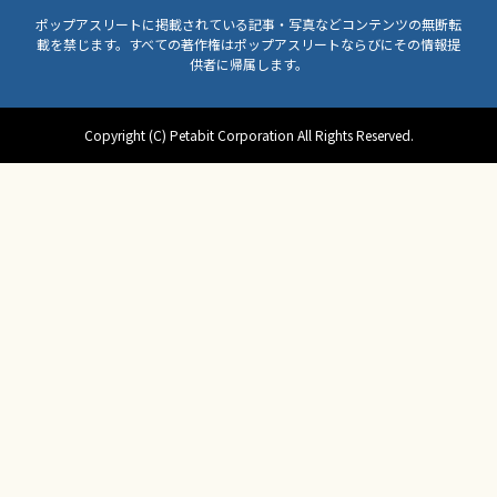
ポップアスリートに掲載されている記事・写真などコンテンツの無断転
載を禁じます。すべての著作権はポップアスリートならびにその情報提
供者に帰属します。
Copyright (C) Petabit Corporation All Rights Reserved.