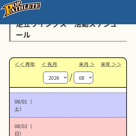
足立ウイングス 活動スケジュ
ール
昨年
先月
来月
来年
/
08/01（
土）
08/02（
日）