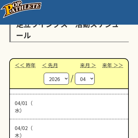
足立ウイングス 活動スケジュ
ール
昨年
先月
来月
来年
/
04/01（
水）
04/02（
木）