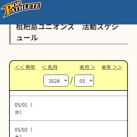
枇杷島ユニオンズ 活動スケジ
ュール
昨年
先月
来月
来年
/
05/01（
水）
05/02（
木）