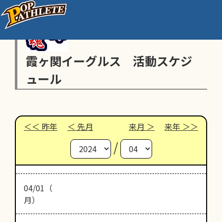
霞ヶ関イーグルス 活動スケジ
ュール
昨年
先月
来月
来年
/
04/01（
月）