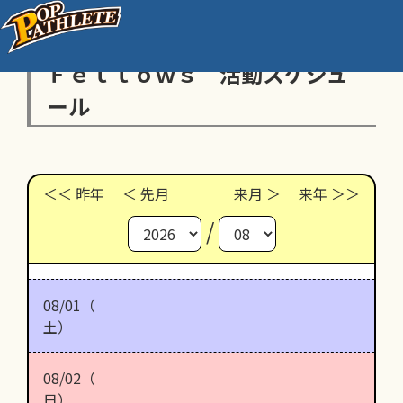
Ｆｅｌｌｏｗｓ 活動スケジュ
ール
昨年
先月
来月
来年
/
08/01（
土）
08/02（
日）