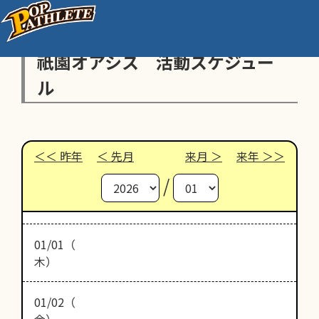
祇園オアシス 活動スケジュー
ル
昨年
先月
来月
来年
/
01/01（
木）
01/02（
金）