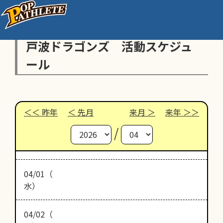
戸波ドラゴンズ 活動スケジュ
ール
昨年
先月
来月
来年
/
04/01（
水）
04/02（