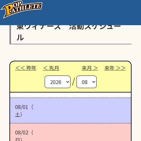
東ウィナーズ 活動スケジュー
ル
昨年
先月
来月
来年
/
08/01（
土）
08/02（
日）