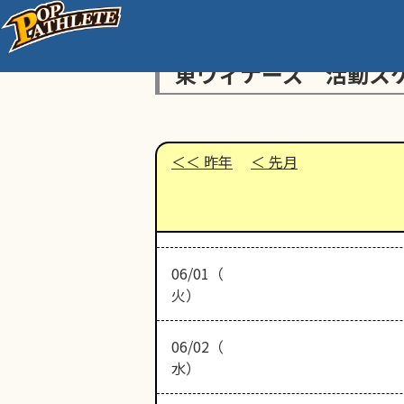
東ウィナーズ 活動ス
昨年
先月
06/01（
火）
06/02（
水）