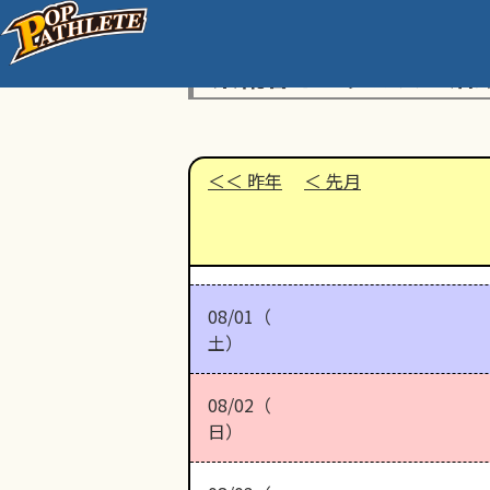
東糀谷イーグルス 活
昨年
先月
08/01（
土）
08/02（
日）