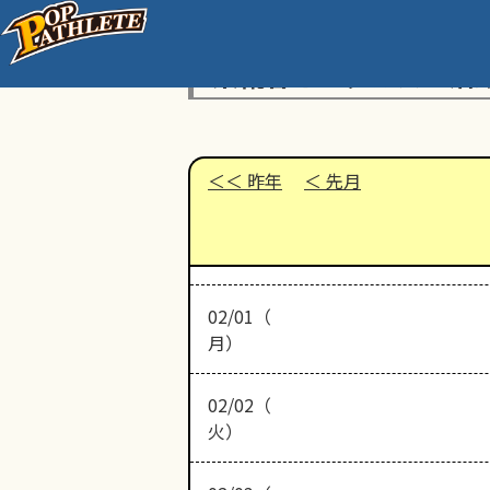
東糀谷イーグルス 活
昨年
先月
02/01（
月）
02/02（
火）