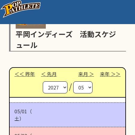
平岡インディーズ 活動スケジ
ュール
昨年
先月
来月
来年
/
05/01（
土）