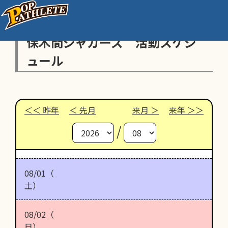
保木間ジャガーズ 活動スケジ
ュール
昨年
先月
来月
来年
/
08/01（
土）
08/02（
日）