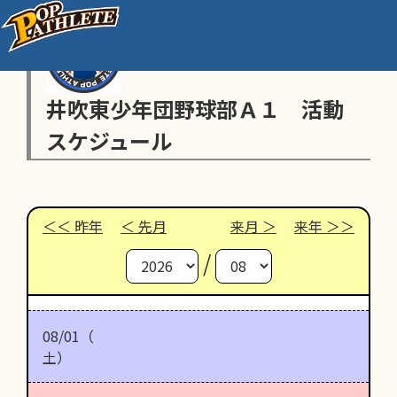
井吹東少年団野球部Ａ１ 活動
スケジュール
昨年
先月
来月
来年
/
08/01（
土）