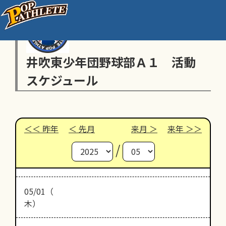
井吹東少年団野球部Ａ１ 活動
スケジュール
昨年
先月
来月
来年
/
05/01（
木）