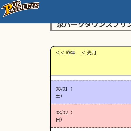
泉パークタウンスプリ
昨年
先月
08/01（
土）
08/02（
日）