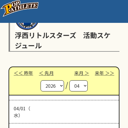
浮西リトルスターズ 活動スケ
ジュール
昨年
先月
来月
来年
/
04/01（
水）