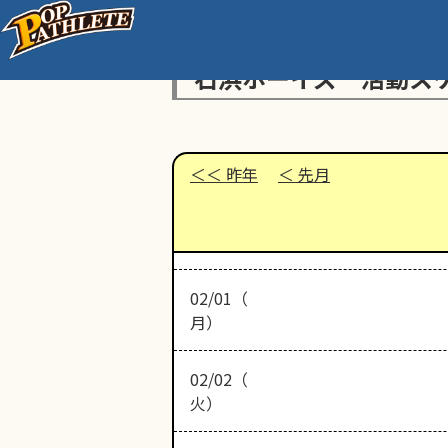
石浜ボーイズ 活動ス
昨年
先月
02/01（
月）
02/02（
火）