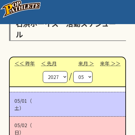
石浜ボーイズ 活動スケジュー
ル
昨年
先月
来月
来年
/
05/01（
土）
05/02（
日）