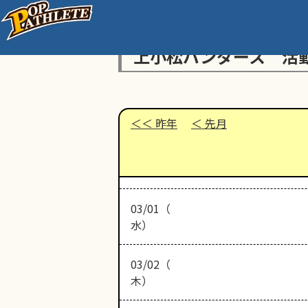
上小松パンダース 活
昨年
先月
03/01（
水）
03/02（
木）