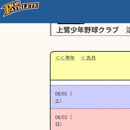
上鷺少年野球クラブ 
昨年
先月
08/01（
土）
08/02（
日）