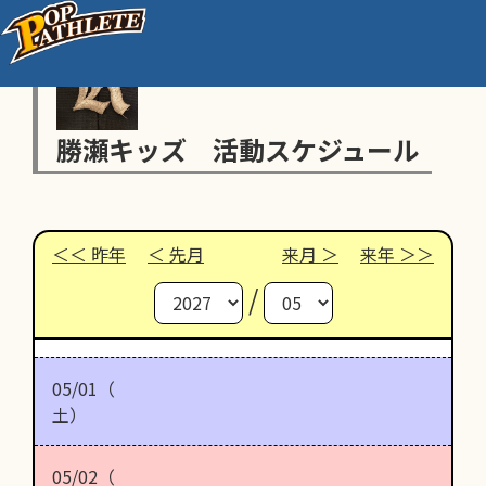
勝瀬キッズ 活動スケジュール
昨年
先月
来月
来年
/
05/01（
土）
05/02（