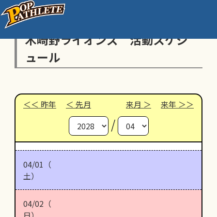
木崎野ライオンズ 活動スケジ
ュール
昨年
先月
来月
来年
/
04/01（
土）
04/02（
日）