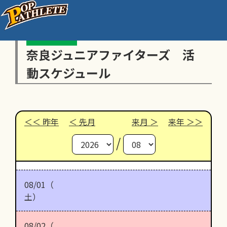
奈良ジュニアファイターズ 活
動スケジュール
昨年
先月
来月
来年
/
08/01（
土）
08/02（