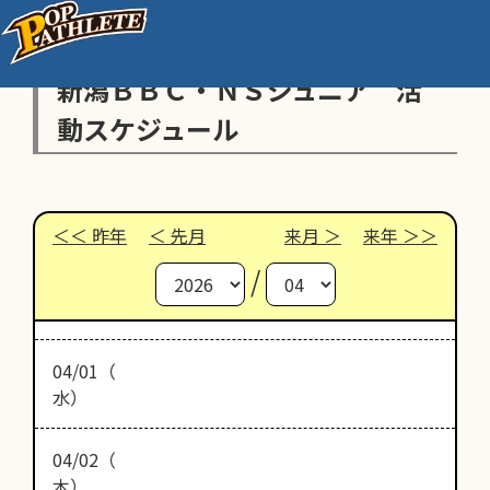
新潟ＢＢＣ・ＮＳジュニア 活
動スケジュール
昨年
先月
来月
来年
/
04/01（
水）
04/02（
木）