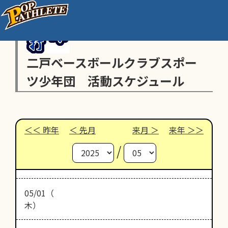
二戸ベースボールクラブスポー
ツ少年団 活動スケジュール
昨年
先月
来月
来年
/
05/01（
木）