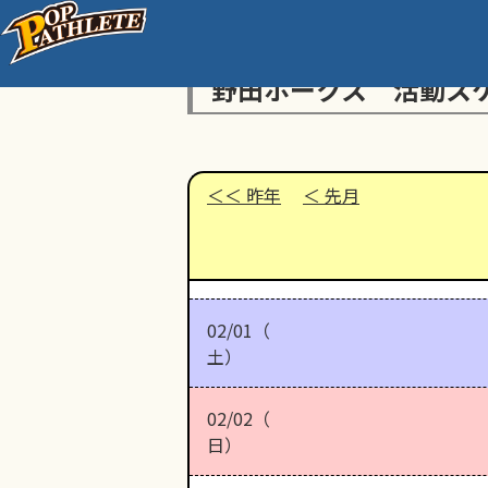
野田ホークス 活動ス
昨年
先月
02/01（
土）
02/02（
日）