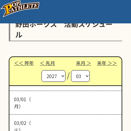
野田ホークス 活動スケジュー
ル
昨年
先月
来月
来年
/
03/01（
月）
03/02（
火）