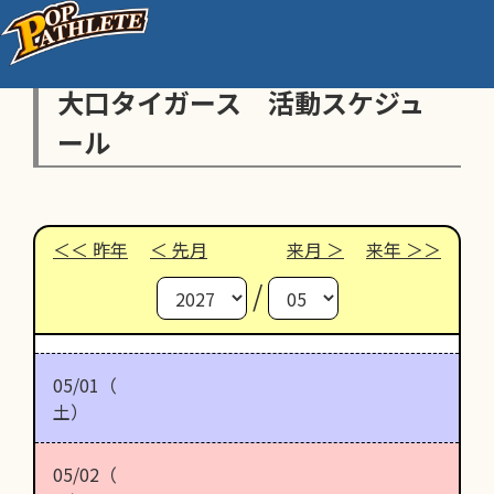
大口タイガース 活動スケジュ
ール
昨年
先月
来月
来年
/
05/01（
土）
05/02（