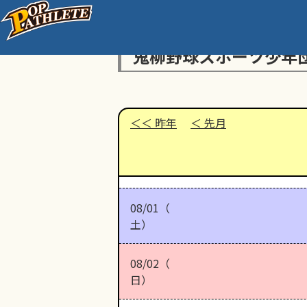
鬼柳野球スポーツ少年
昨年
先月
08/01（
土）
08/02（
日）