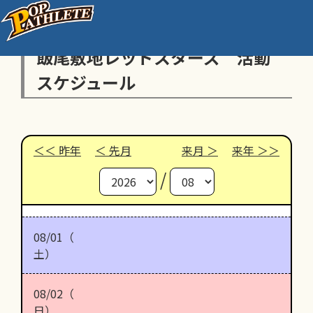
飯尾敷地レッドスターズ 活動
スケジュール
昨年
先月
来月
来年
/
08/01（
土）
08/02（
日）