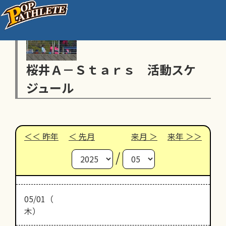
桜井Ａ－Ｓｔａｒｓ 活動スケ
ジュール
昨年
先月
来月
来年
/
05/01（
木）