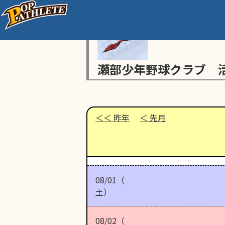
瀬部少年野球クラブ 
昨年
先月
08/01（
土）
08/02（