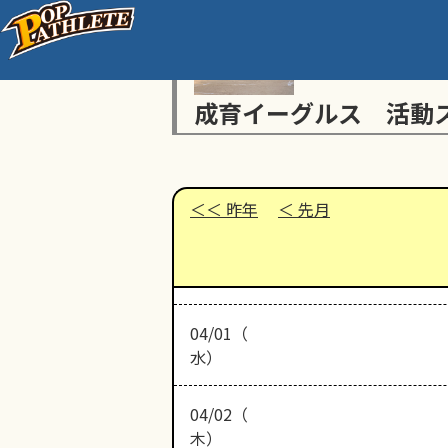
成育イーグルス 活動
昨年
先月
04/01（
水）
04/02（
木）