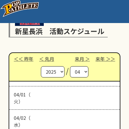
新星長浜 活動スケジュール
昨年
先月
来月
来年
/
04/01（
火）
04/02（
水）