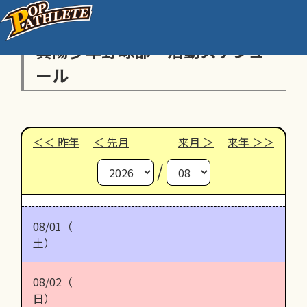
真陽少年野球部 活動スケジュ
ール
昨年
先月
来月
来年
/
08/01（
土）
08/02（
日）