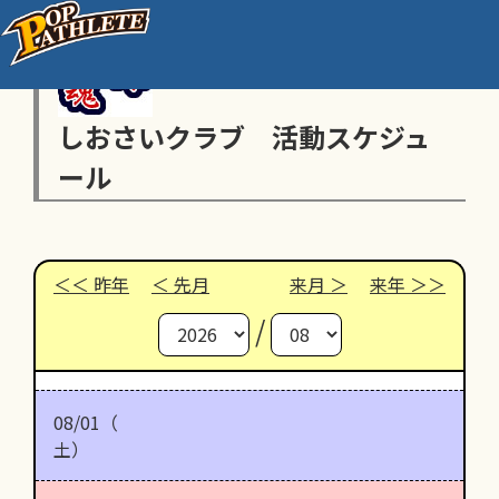
しおさいクラブ 活動スケジュ
ール
昨年
先月
来月
来年
/
08/01（
土）