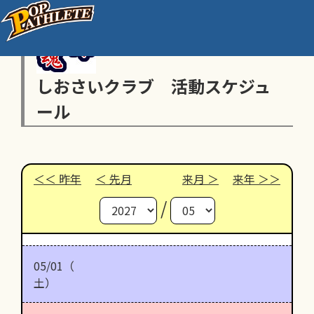
しおさいクラブ 活動スケジュ
ール
昨年
先月
来月
来年
/
05/01（
土）