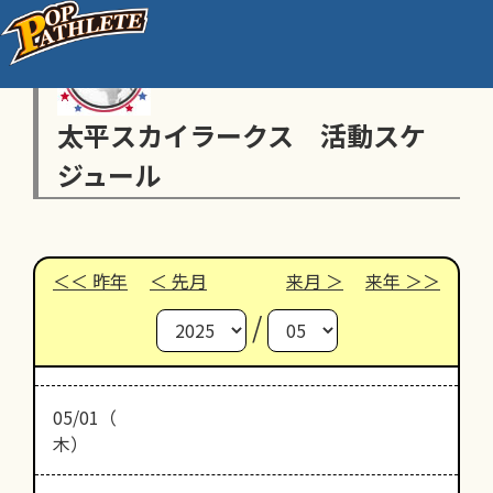
太平スカイラークス 活動スケ
ジュール
昨年
先月
来月
来年
/
05/01（
木）