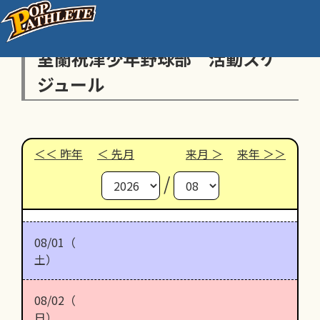
室蘭祝津少年野球部 活動スケ
ジュール
昨年
先月
来月
来年
/
08/01（
土）
08/02（
日）