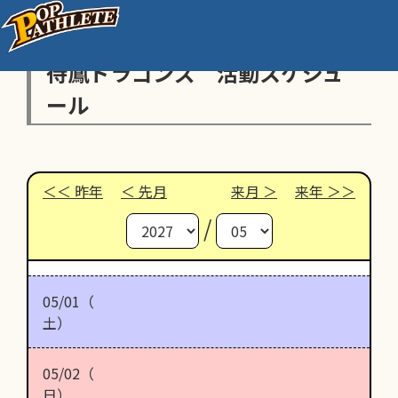
待鳳ドラゴンズ 活動スケジュ
ール
昨年
先月
来月
来年
/
05/01（
土）
05/02（
日）