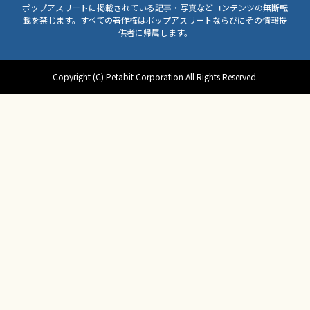
ポップアスリートに掲載されている記事・写真などコンテンツの無断転
載を禁じます。すべての著作権はポップアスリートならびにその情報提
供者に帰属します。
Copyright (C) Petabit Corporation All Rights Reserved.