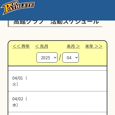
高館クラブ 活動スケジュール
昨年
先月
来月
来年
/
04/01（
火）
04/02（
水）