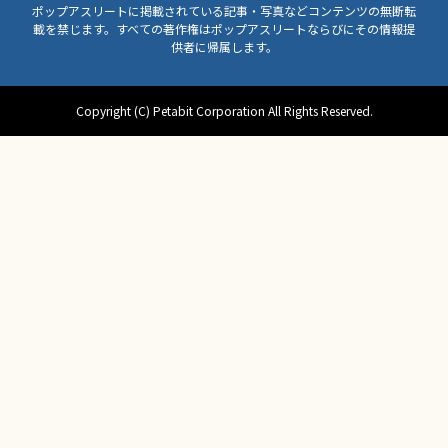
ポップアスリートに掲載されている記事・写真などコンテンツの無断転
載を禁じます。すべての著作権はポップアスリートならびにその情報提
供者に帰属します。
Copyright (C) Petabit Corporation All Rights Reserved.