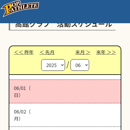
高館クラブ 活動スケジュール
昨年
先月
来月
来年
/
06/01（
日）
06/02（
月）