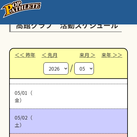
高館クラブ 活動スケジュール
昨年
先月
来月
来年
/
05/01（
金）
05/02（
土）