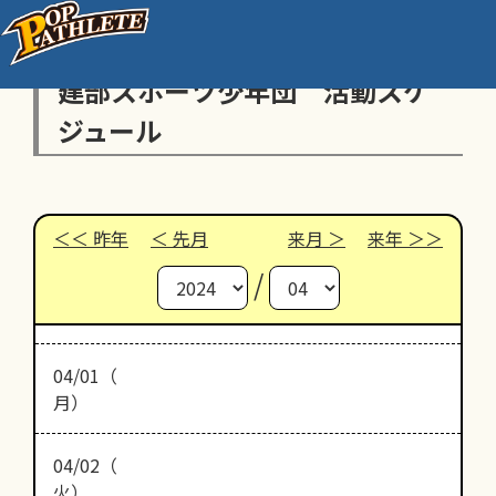
建部スポーツ少年団 活動スケ
ジュール
昨年
先月
来月
来年
/
04/01（
月）
04/02（
火）