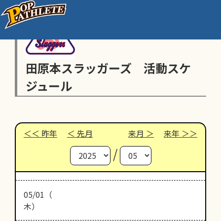
田原本スラッガーズ 活動スケ
ジュール
昨年
先月
来月
来年
/
05/01（
木）