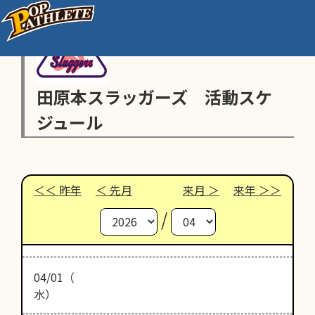
田原本スラッガーズ 活動スケ
ジュール
昨年
先月
来月
来年
/
04/01（
水）