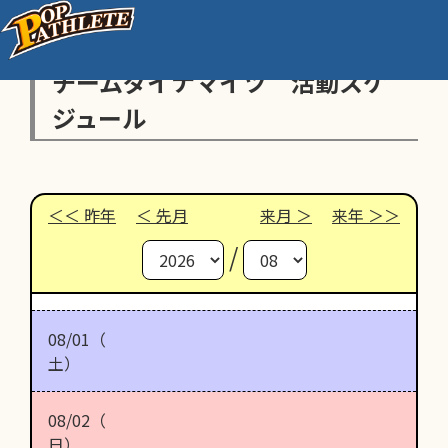
チームダイナマイツ 活動スケ
ジュール
昨年
先月
来月
来年
/
08/01（
土）
08/02（
日）